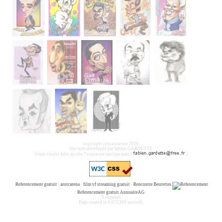
copyright jybcaricature 2026
Site web développé par fabien GARDETTE
(vous voulez faire un site ? contactez moi par mail !
)
Referencement gratuit
-
arotcarena
-
film vf streaming gratuit
-
Rencontre Beurettes
Referencement gratuit
AnnuaireAG
9 requetes
Page created in 0.072368 seconds.