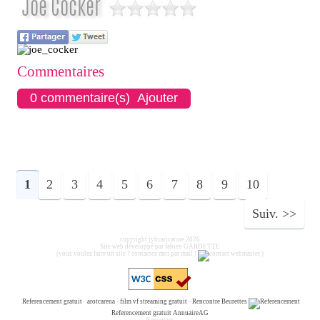
Joe Cocker
Commentaires
0 commentaire(s) Ajouter
1
2
3
4
5
6
7
8
9
10
Suiv.
copyright jybcaricature 2026
Site web développé par fabien GARDETTE
(vous voulez faire un site ? contactez moi par mail !
)
Referencement gratuit
-
arotcarena
-
film vf streaming gratuit
-
Rencontre Beurettes
Referencement gratuit
AnnuaireAG