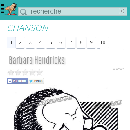
CHANSON
1
2
3
4
5
6
7
8
9
10
Suiv.
Barbara Hendricks
01/07/2026