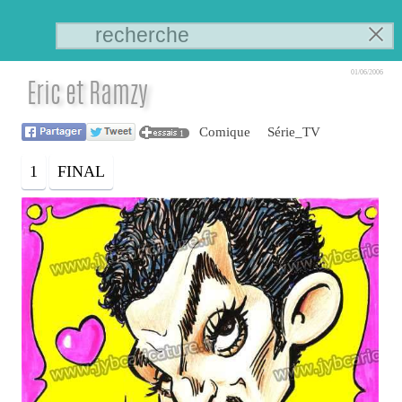
01/06/2006
Eric et Ramzy
Comique
Série_TV
1
1
FINAL