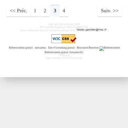
Préc.
1
2
3
4
Suiv.
copyright jybcaricature 2026
Site web développé par fabien GARDETTE
(vous voulez faire un site ? contactez moi par mail !
)
Referencement gratuit
-
arotcarena
-
film vf streaming gratuit
-
Rencontre Beurettes
Referencement gratuit
AnnuaireAG
9 requetes
Page created in 0.071233 seconds.