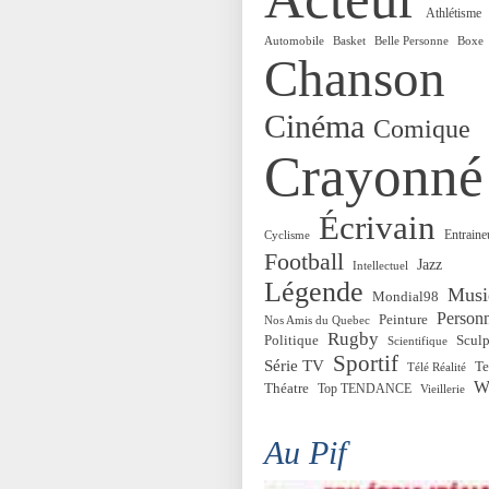
Athlétisme
Automobile
Basket
Belle Personne
Boxe
Chanson
Cinéma
Comique
Crayonné
Écrivain
Entraine
Cyclisme
Football
Jazz
Intellectuel
Légende
Musi
Mondial98
Personn
Peinture
Nos Amis du Quebec
Rugby
Politique
Sculp
Scientifique
Sportif
Série TV
Te
Télé Réalité
W
Théatre
Top TENDANCE
Vieillerie
Au Pif