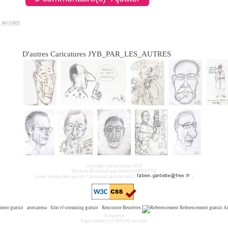
30/12/2025
D'autres Caricatures JYB_PAR_LES_AUTRES
copyright jybcaricature 2026
Site web développé par fabien GARDETTE
(vous voulez faire un site ? contactez moi par mail !
)
ment gratuit
-
arotcarena
-
film vf streaming gratuit
-
Rencontre Beurettes
Referencement gratuit
A
9 requetes
Page created in 0.069549 seconds.