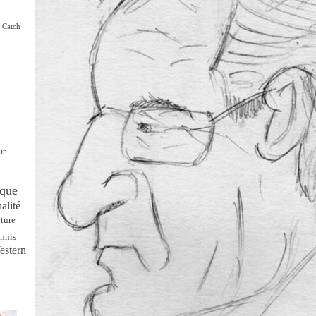
Catch
ur
que
alité
ture
nnis
estern