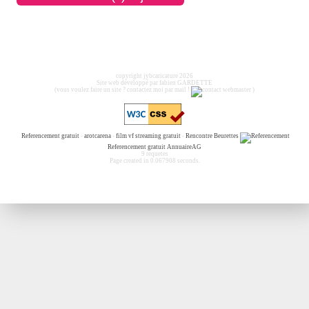
copyright jybcaricature 2026
Site web développé par fabien GARDETTE
(vous voulez faire un site ? contactez moi par mail !
)
Referencement gratuit
-
arotcarena
-
film vf streaming gratuit
-
Rencontre Beurettes
Referencement gratuit
AnnuaireAG
9 requetes
Page created in 0.067908 seconds.