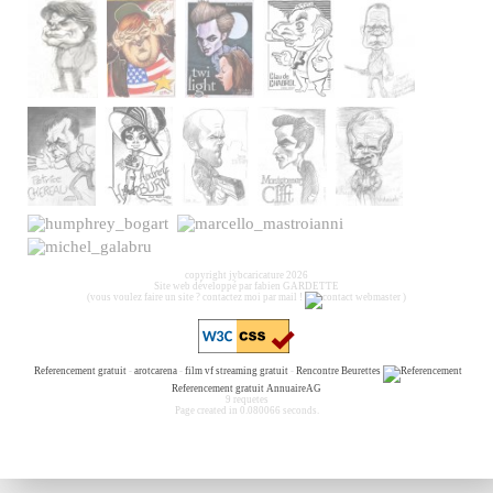
copyright jybcaricature 2026
Site web développé par fabien GARDETTE
(vous voulez faire un site ? contactez moi par mail !
)
Referencement gratuit
-
arotcarena
-
film vf streaming gratuit
-
Rencontre Beurettes
Referencement gratuit
AnnuaireAG
9 requetes
Page created in 0.080066 seconds.