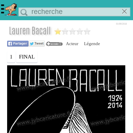
01/09/2018
Lauren Bacall
Acteur
Légende
1
1
FINAL