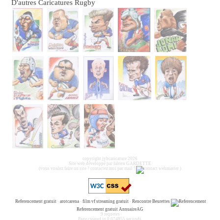
D'autres Caricatures Rugby
copyright jybcaricature 2026
Site web développé par fabien GARDETTE
(vous voulez faire un site ? contactez moi par mail !
)
Referencement gratuit
-
arotcarena
-
film vf streaming gratuit
-
Rencontre Beurettes
Referencement gratuit
AnnuaireAG
9 requetes
Page created in 0.074855 seconds.