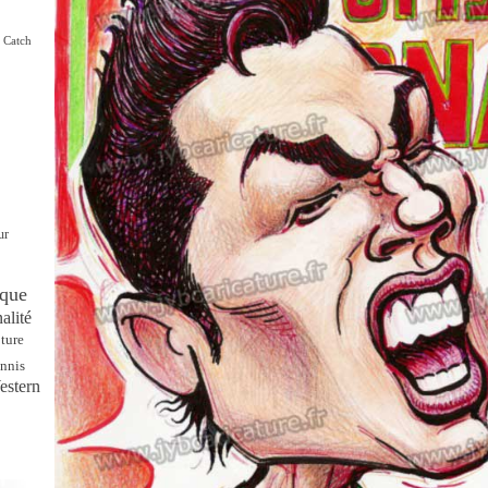
Catch
ur
que
alité
ture
nnis
estern