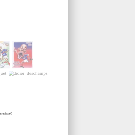
nnuaireAG