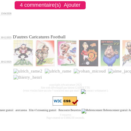
4 commentaire(s) Ajouter
15/04/2026
D'autres Caricatures Football
30/12/2025
30/12/2025
copyright jybcaricature 2026
Site web développé par fabien GARDETTE
(vous voulez faire un site ? contactez moi par mail !
)
ment gratuit
-
arotcarena
-
film vf streaming gratuit
-
Rencontre Beurettes
Referencement gratuit
A
9 requetes
Page created in 0.080230 seconds.