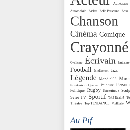
Athlétisme
Automobile
Basket
Belle Personne
Boxe
Chanson
Cinéma
Comique
Crayonné
Écrivain
Entraine
Cyclisme
Football
Jazz
Intellectuel
Légende
Musi
Mondial98
Personn
Peinture
Nos Amis du Quebec
Rugby
Politique
Sculp
Scientifique
Sportif
Série TV
Te
Télé Réalité
W
Théatre
Top TENDANCE
Vieillerie
Au Pif