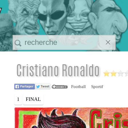
Cristiano Ronaldo
Football
Sportif
1
1
FINAL